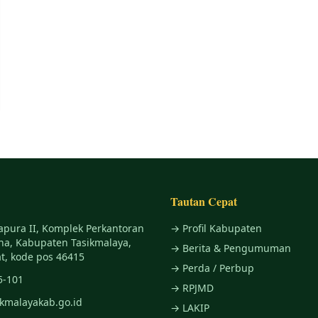
Tautan Cepat
apura II, Komplek Perkantoran
→ Profil Kabupaten
na, Kabupaten Tasikmalaya,
→ Berita & Pengumuman
t, kode pos 46415
→ Perda / Perbup
5-101
→ RPJMD
ikmalayakab.go.id
→ LAKIP