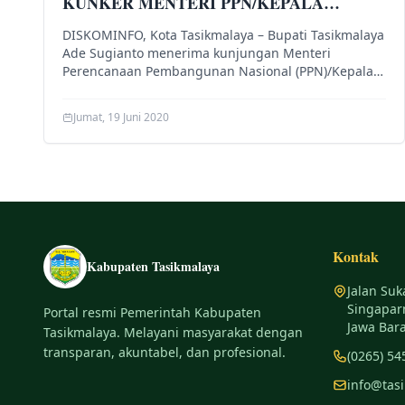
KUNKER MENTERI PPN/KEPALA
BAPPENAS KE TASIKMALAYA
DISKOMINFO, Kota Tasikmalaya – Bupati Tasikmalaya
Ade Sugianto menerima kunjungan Menteri
Perencanaan Pembangunan Nasional (PPN)/Kepala
Badan Perencanaan Pembangunan Nasional
(BAPPENAS)...
Jumat, 19 Juni 2020
Kontak
Kabupaten Tasikmalaya
Jalan Suk
Singapar
Portal resmi Pemerintah Kabupaten
Jawa Bara
Tasikmalaya. Melayani masyarakat dengan
transparan, akuntabel, dan profesional.
(0265) 54
info@tas