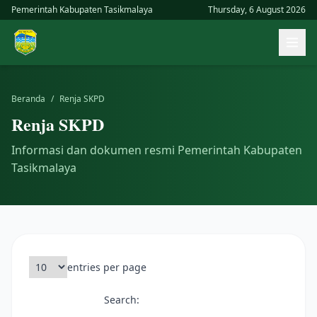
Skip
Pemerintah Kabupaten Tasikmalaya
Thursday, 6 August 2026
to
Buk
content
men
uta
Beranda
/
Renja SKPD
Renja SKPD
Informasi dan dokumen resmi Pemerintah Kabupaten
Tasikmalaya
entries per page
Search: