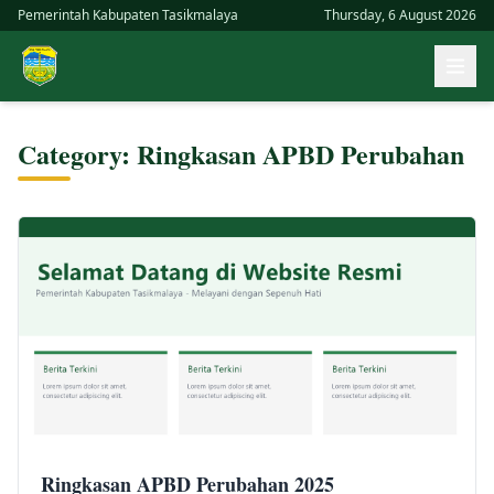
Skip
Pemerintah Kabupaten Tasikmalaya
Thursday, 6 August 2026
to
Buk
content
men
uta
Category:
Ringkasan APBD Perubahan
Ringkasan APBD Perubahan 2025