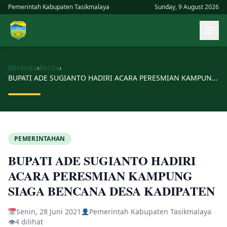
Skip
Pemerintah Kabupaten Tasikmalaya
Sunday, 9 August 2026
to
Buk
content
men
uta
Beranda
›
Berita
›
BUPATI ADE SUGIANTO HADIRI ACARA PERESMIAN KAMPUNG SIAGA BENCANA DESA KADIPATEN
PEMERINTAHAN
BUPATI ADE SUGIANTO HADIRI
ACARA PERESMIAN KAMPUNG
SIAGA BENCANA DESA KADIPATEN
Senin, 28 Juni 2021
Pemerintah Kabupaten Tasikmalaya
👁
4 dilihat