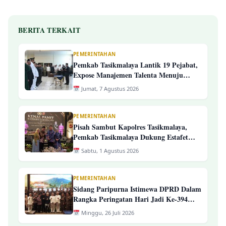
BERITA TERKAIT
PEMERINTAHAN
Pemkab Tasikmalaya Lantik 19 Pejabat,
Expose Manajemen Talenta Menuju
Pengelolaan ASN Yang Profesional
Jumat, 7 Agustus 2026
PEMERINTAHAN
Pisah Sambut Kapolres Tasikmalaya,
Pemkab Tasikmalaya Dukung Estafet
Kepemimpinan Yang Semakin Presisi
Sabtu, 1 Agustus 2026
PEMERINTAHAN
Sidang Paripurna Istimewa DPRD Dalam
Rangka Peringatan Hari Jadi Ke-394
Kab. Tasikmalaya
Minggu, 26 Juli 2026