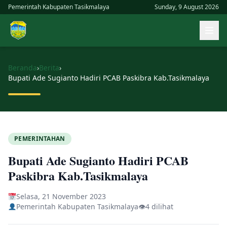
Skip
Pemerintah Kabupaten Tasikmalaya
Sunday, 9 August 2026
to
Buk
content
men
uta
Beranda
›
Berita
›
Bupati Ade Sugianto Hadiri PCAB Paskibra Kab.Tasikmalaya
PEMERINTAHAN
Bupati Ade Sugianto Hadiri PCAB
Paskibra Kab.Tasikmalaya
Selasa, 21 November 2023
Pemerintah Kabupaten Tasikmalaya
👁
4 dilihat