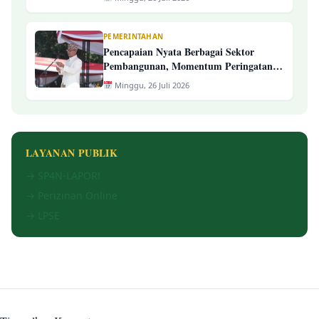
PEMERINTAHAN
Pencapaian Nyata Berbagai Sektor
Pembangunan, Momentum Peringatan
Hari Jadi Ke-394 Kabupaten
Minggu, 26 Juli 2026
Tasikmalaya
LAYANAN PUBLIK
→ SP4N-LAPOR!
→ Perizinan Online
→ LPSE