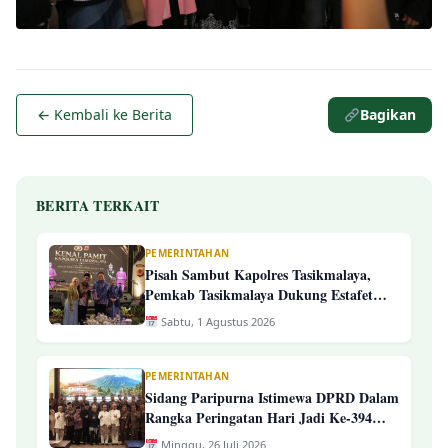
← Kembali ke Berita
Bagikan
BERITA TERKAIT
PEMERINTAHAN
Pisah Sambut Kapolres Tasikmalaya,
Pemkab Tasikmalaya Dukung Estafet
Kepemimpinan Yang Semakin Presisi
Sabtu, 1 Agustus 2026
PEMERINTAHAN
Sidang Paripurna Istimewa DPRD Dalam
Rangka Peringatan Hari Jadi Ke-394
Kab. Tasikmalaya
Minggu, 26 Juli 2026