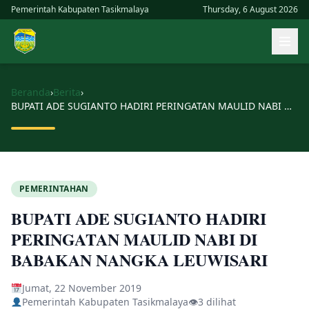
Skip
Pemerintah Kabupaten Tasikmalaya
Thursday, 6 August 2026
to
Buk
content
men
uta
Beranda
›
Berita
›
BUPATI ADE SUGIANTO HADIRI PERINGATAN MAULID NABI DI BABAKAN NANGKA LEUWISARI
PEMERINTAHAN
BUPATI ADE SUGIANTO HADIRI
PERINGATAN MAULID NABI DI
BABAKAN NANGKA LEUWISARI
Jumat, 22 November 2019
Pemerintah Kabupaten Tasikmalaya
👁
3 dilihat