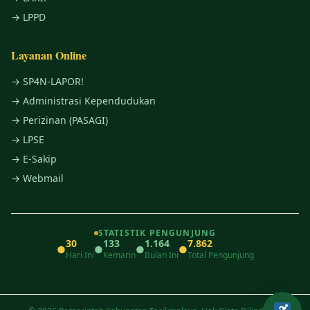
→ LPPD
Layanan Online
→ SP4N-LAPOR!
→ Administrasi Kependudukan
→ Perizinan (PASAGI)
→ LPSE
→ E-Sakip
→ Webmail
STATISTIK PENGUNJUNG
30
133
1.164
7.862
●
●
●
●
Hari Ini
Kemarin
Bulan Ini
Total Pengunjung