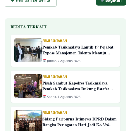
← Kembali ke Berita
Bagikan
BERITA TERKAIT
PEMERINTAHAN
Pemkab Tasikmalaya Lantik 19 Pejabat,
Expose Manajemen Talenta Menuju
Pengelolaan ASN Yang Profesional
Jumat, 7 Agustus 2026
PEMERINTAHAN
Pisah Sambut Kapolres Tasikmalaya,
Pemkab Tasikmalaya Dukung Estafet
Kepemimpinan Yang Semakin Presisi
Sabtu, 1 Agustus 2026
PEMERINTAHAN
Sidang Paripurna Istimewa DPRD Dalam
Rangka Peringatan Hari Jadi Ke-394
Kab. Tasikmalaya