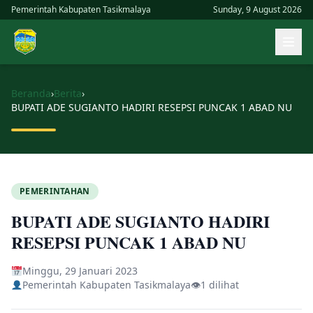
Skip
Pemerintah Kabupaten Tasikmalaya
Sunday, 9 August 2026
to
Buk
content
men
uta
Beranda
›
Berita
›
BUPATI ADE SUGIANTO HADIRI RESEPSI PUNCAK 1 ABAD NU
PEMERINTAHAN
BUPATI ADE SUGIANTO HADIRI
RESEPSI PUNCAK 1 ABAD NU
Minggu, 29 Januari 2023
Pemerintah Kabupaten Tasikmalaya
👁
1 dilihat