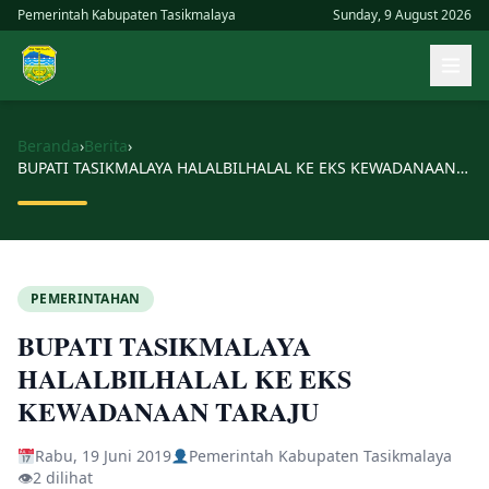
Skip
Pemerintah Kabupaten Tasikmalaya
Sunday, 9 August 2026
to
Buk
content
men
uta
Beranda
›
Berita
›
BUPATI TASIKMALAYA HALALBILHALAL KE EKS KEWADANAAN TARAJU
PEMERINTAHAN
BUPATI TASIKMALAYA
HALALBILHALAL KE EKS
KEWADANAAN TARAJU
Rabu, 19 Juni 2019
Pemerintah Kabupaten Tasikmalaya
👁
2 dilihat