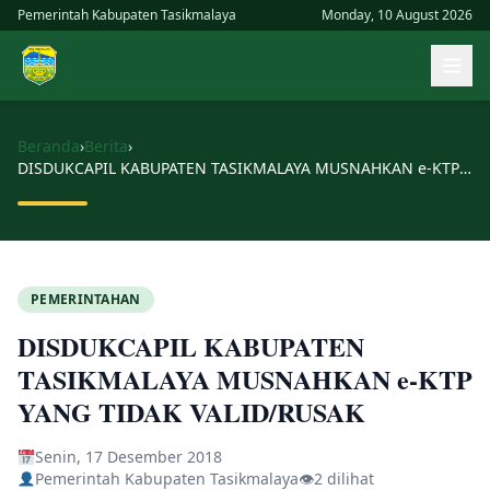
Skip
Pemerintah Kabupaten Tasikmalaya
Monday, 10 August 2026
to
Buk
content
men
uta
Beranda
›
Berita
›
DISDUKCAPIL KABUPATEN TASIKMALAYA MUSNAHKAN e-KTP YANG TIDAK VALID/RUSAK
PEMERINTAHAN
DISDUKCAPIL KABUPATEN
TASIKMALAYA MUSNAHKAN e-KTP
YANG TIDAK VALID/RUSAK
Senin, 17 Desember 2018
Pemerintah Kabupaten Tasikmalaya
👁
2 dilihat