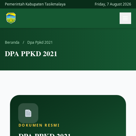
Skip
Pemerintah Kabupaten Tasikmalaya
Friday, 7 August 2026
to
Buk
content
men
uta
Beranda
/
Dpa Ppkd 2021
DPA PPKD 2021
DOKUMEN RESMI
DPA PPKD 2021