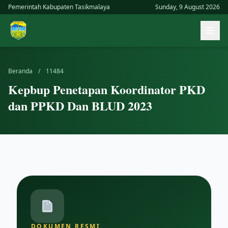
Skip
Pemerintah Kabupaten Tasikmalaya
Sunday, 9 August 2026
to
Buk
content
men
uta
Beranda
/
11484
Kepbup Penetapan Koordinator PKD
dan PPKD Dan BLUD 2023
DOKUMEN RESMI