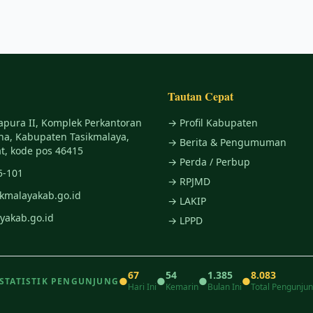
Tautan Cepat
apura II, Komplek Perkantoran
→ Profil Kabupaten
na, Kabupaten Tasikmalaya,
→ Berita & Pengumuman
t, kode pos 46415
→ Perda / Perbup
5-101
→ RPJMD
ikmalayakab.go.id
→ LAKIP
yakab.go.id
→ LPPD
67
54
1.385
8.083
●
●
●
●
STATISTIK PENGUNJUNG
Hari Ini
Kemarin
Bulan Ini
Total Pengunju