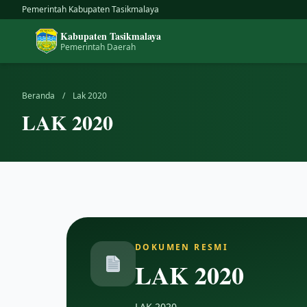
Skip
Pemerintah Kabupaten Tasikmalaya
to
Kabupaten Tasikmalaya
content
Pemerintah Daerah
Beranda
/
Lak 2020
LAK 2020
DOKUMEN RESMI
LAK 2020
LAK 2020