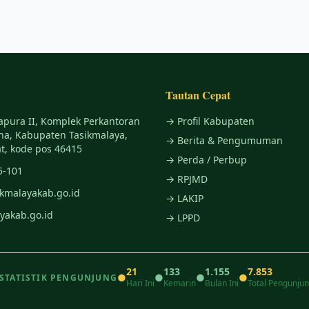
Tautan Cepat
apura II, Komplek Perkantoran
→ Profil Kabupaten
na, Kabupaten Tasikmalaya,
→ Berita & Pengumuman
t, kode pos 46415
→ Perda / Perbup
5-101
→ RPJMD
ikmalayakab.go.id
→ LAKIP
yakab.go.id
→ LPPD
21
133
1.155
7.853
●
●
●
●
STATISTIK PENGUNJUNG
Hari Ini
Kemarin
Bulan Ini
Total Pengunju