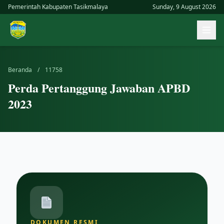
Skip
Pemerintah Kabupaten Tasikmalaya
Sunday, 9 August 2026
to
Buk
content
men
uta
Beranda
/
11758
Perda Pertanggung Jawaban APBD
2023
DOKUMEN RESMI