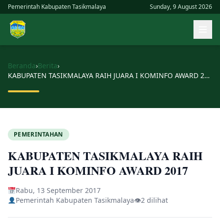
Skip
Pemerintah Kabupaten Tasikmalaya
Sunday, 9 August 2026
to
Buk
content
men
uta
Beranda
›
Berita
›
KABUPATEN TASIKMALAYA RAIH JUARA I KOMINFO AWARD 2017
PEMERINTAHAN
KABUPATEN TASIKMALAYA RAIH
JUARA I KOMINFO AWARD 2017
Rabu, 13 September 2017
Pemerintah Kabupaten Tasikmalaya
👁
2 dilihat