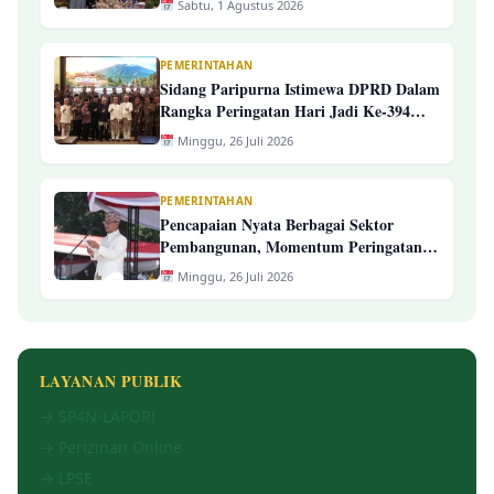
Sabtu, 1 Agustus 2026
PEMERINTAHAN
Sidang Paripurna Istimewa DPRD Dalam
Rangka Peringatan Hari Jadi Ke-394
Kab. Tasikmalaya
Minggu, 26 Juli 2026
PEMERINTAHAN
Pencapaian Nyata Berbagai Sektor
Pembangunan, Momentum Peringatan
Hari Jadi Ke-394 Kabupaten
Minggu, 26 Juli 2026
Tasikmalaya
LAYANAN PUBLIK
→ SP4N-LAPOR!
→ Perizinan Online
→ LPSE