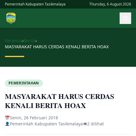
Skip
Pemerintah Kabupaten Tasikmalaya
Thursday, 6 August 2026
to
Buk
content
men
uta
Beranda
›
Berita
›
MASYARAKAT HARUS CERDAS KENALI BERITA HOAX
PEMERINTAHAN
MASYARAKAT HARUS CERDAS
KENALI BERITA HOAX
Senin, 26 Februari 2018
Pemerintah Kabupaten Tasikmalaya
👁
2 dilihat