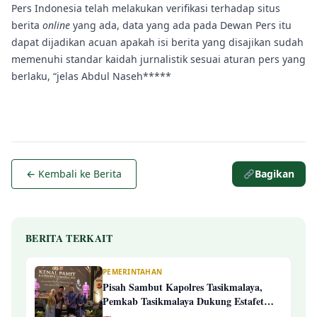
Pers Indonesia telah melakukan verifikasi terhadap situs
berita
online
yang ada, data yang ada pada Dewan Pers itu
dapat dijadikan acuan apakah isi berita yang disajikan sudah
memenuhi standar kaidah jurnalistik sesuai aturan pers yang
berlaku, “jelas Abdul Naseh*****
← Kembali ke Berita
Bagikan
BERITA TERKAIT
PEMERINTAHAN
Pisah Sambut Kapolres Tasikmalaya,
Pemkab Tasikmalaya Dukung Estafet
Kepemimpinan Yang Semakin Presisi