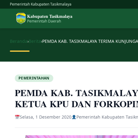
Skip
Pemerintah Kabupaten Tasikmalaya
to
Kabupaten Tasikmalaya
content
Pemerintah Daerah
Beranda
›
Berita
›
PEMDA KAB. TASIKMALAYA TERIMA KUNJUNG
PEMERINTAHAN
PEMDA KAB. TASIKMALA
KETUA KPU DAN FORKOPI
Selasa, 1 Desember 2020
Pemerintah Kabupaten Tasik