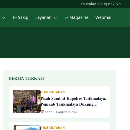
Thursday, 6 August 2026
n
E- Sakip
Layanan
E- Magazine
Webmail
BERITA TERKAIT
PEMERINTAHAN
Pisah Sambut Kapolres Tasikmalaya,
Pemkab Tasikmalaya Dukung
Estafet Kepemimpinan Yang
Sabtu, 1 Agustus 2026
Semakin Presisi
PEMERINTAHAN