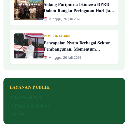
Sidang Paripurna Istimewa DPRD
Dalam Rangka Peringatan Hari Jadi
Ke-394 Kab. Tasikmalaya
Minggu, 26 Juli 2026
PEMERINTAHAN
Pencapaian Nyata Berbagai Sektor
Pembangunan, Momentum
Peringatan Hari Jadi Ke-394
Minggu, 26 Juli 2026
Kabupaten Tasikmalaya
LAYANAN PUBLIK
→ SP4N-LAPOR!
→ Perizinan Online
→ LPSE