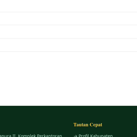
Tautan Cepat
apura II, Komplek Perkantoran
→ Profil Kabupaten