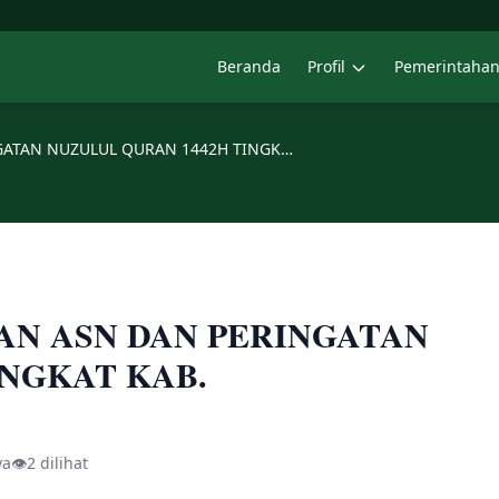
Beranda
Profil
Pemerintaha
PENGAJIAN RUTIN BULANAN ASN DAN PERINGATAN NUZULUL QURAN 1442H TINGKAT KAB. TASIKMALAYA
AN ASN DAN PERINGATAN
INGKAT KAB.
ya
👁
2 dilihat