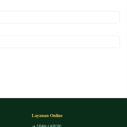
Layanan Online
→ SP4N-LAPOR!