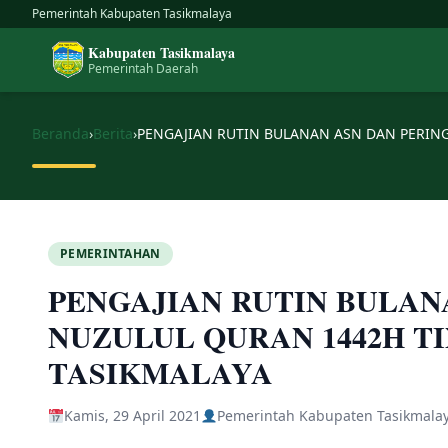
Skip
Pemerintah Kabupaten Tasikmalaya
to
Kabupaten Tasikmalaya
content
Pemerintah Daerah
Beranda
›
Berita
›
PEMERINTAHAN
PENGAJIAN RUTIN BULAN
NUZULUL QURAN 1442H T
TASIKMALAYA
Kamis, 29 April 2021
Pemerintah Kabupaten Tasikmala