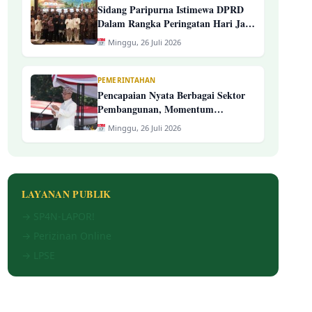
Sidang Paripurna Istimewa DPRD
Dalam Rangka Peringatan Hari Jadi
Ke-394 Kab. Tasikmalaya
Minggu, 26 Juli 2026
PEMERINTAHAN
Pencapaian Nyata Berbagai Sektor
Pembangunan, Momentum
Peringatan Hari Jadi Ke-394
Minggu, 26 Juli 2026
Kabupaten Tasikmalaya
LAYANAN PUBLIK
→ SP4N-LAPOR!
→ Perizinan Online
→ LPSE