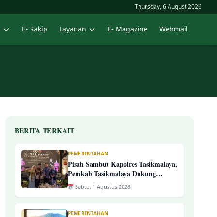
Thursday, 6 August 2026
n
E- Sakip
Layanan
E- Magazine
Webmail
BERITA TERKAIT
PEMERINTAHAN
Pisah Sambut Kapolres Tasikmalaya,
Pemkab Tasikmalaya Dukung
Estafet Kepemimpinan Yang
Sabtu, 1 Agustus 2026
Semakin Presisi
PEMERINTAHAN