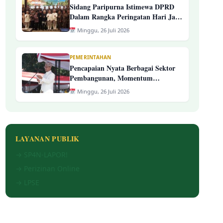
Sidang Paripurna Istimewa DPRD
Dalam Rangka Peringatan Hari Jadi
Ke-394 Kab. Tasikmalaya
Minggu, 26 Juli 2026
PEMERINTAHAN
Pencapaian Nyata Berbagai Sektor
Pembangunan, Momentum
Peringatan Hari Jadi Ke-394
Minggu, 26 Juli 2026
Kabupaten Tasikmalaya
LAYANAN PUBLIK
→ SP4N-LAPOR!
→ Perizinan Online
→ LPSE