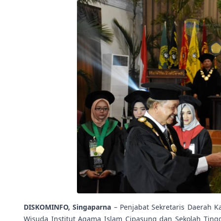
DISKOMINFO, Singaparna
– Penjabat Sekretaris Daerah K
Wisuda Institut Agama Islam Cipasung dan Sekolah Ting