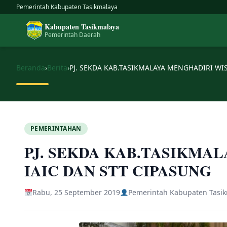
Skip
Pemerintah Kabupaten Tasikmalaya
to
Kabupaten Tasikmalaya
content
Pemerintah Daerah
Beranda
›
Berita
›
PJ. SEKDA KAB.TASIKMALAYA MENGHADIRI WI
PEMERINTAHAN
PJ. SEKDA KAB.TASIKMA
IAIC DAN STT CIPASUNG
Rabu, 25 September 2019
Pemerintah Kabupaten Tasi