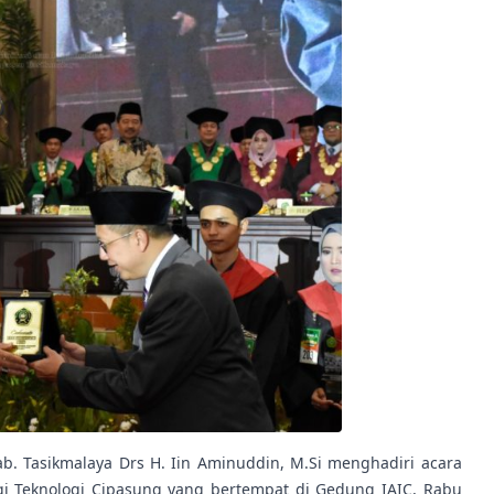
ab. Tasikmalaya Drs H. Iin Aminuddin, M.Si menghadiri acara
gi Teknologi Cipasung yang bertempat di Gedung IAIC, Rabu