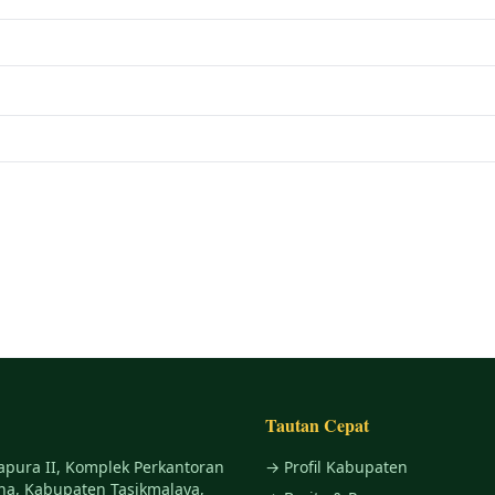
Tautan Cepat
apura II, Komplek Perkantoran
→ Profil Kabupaten
na, Kabupaten Tasikmalaya,