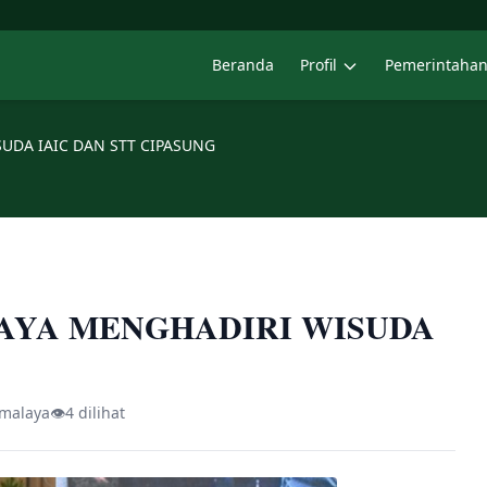
Beranda
Profil
Pemerintaha
SUDA IAIC DAN STT CIPASUNG
LAYA MENGHADIRI WISUDA
kmalaya
👁
4 dilihat