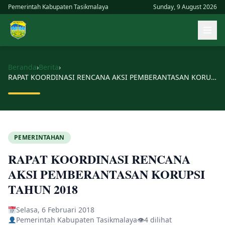
Skip
Pemerintah Kabupaten Tasikmalaya
Sunday, 9 August 2026
to
Buk
content
men
uta
Beranda
›
Berita
›
RAPAT KOORDINASI RENCANA AKSI PEMBERANTASAN KORUPSI TAHUN 2018
PEMERINTAHAN
RAPAT KOORDINASI RENCANA
AKSI PEMBERANTASAN KORUPSI
TAHUN 2018
Selasa, 6 Februari 2018
Pemerintah Kabupaten Tasikmalaya
👁
4 dilihat