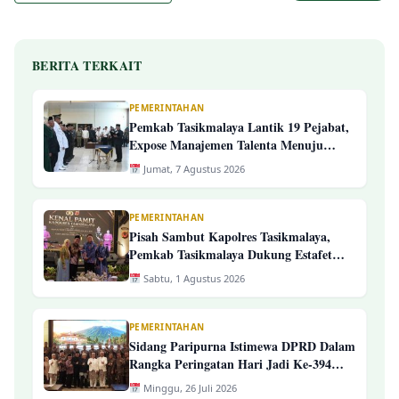
BERITA TERKAIT
PEMERINTAHAN
Pemkab Tasikmalaya Lantik 19 Pejabat,
Expose Manajemen Talenta Menuju
Pengelolaan ASN Yang Profesional
Jumat, 7 Agustus 2026
PEMERINTAHAN
Pisah Sambut Kapolres Tasikmalaya,
Pemkab Tasikmalaya Dukung Estafet
Kepemimpinan Yang Semakin Presisi
Sabtu, 1 Agustus 2026
PEMERINTAHAN
Sidang Paripurna Istimewa DPRD Dalam
Rangka Peringatan Hari Jadi Ke-394
Kab. Tasikmalaya
Minggu, 26 Juli 2026