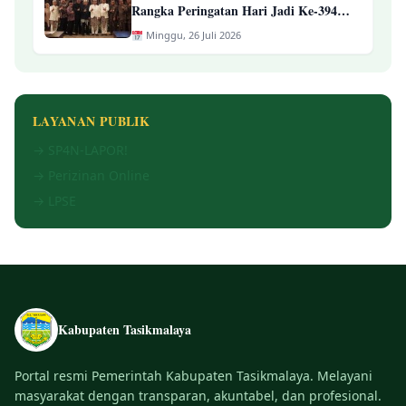
Rangka Peringatan Hari Jadi Ke-394
Kab. Tasikmalaya
Minggu, 26 Juli 2026
LAYANAN PUBLIK
→ SP4N-LAPOR!
→ Perizinan Online
→ LPSE
Kabupaten Tasikmalaya
Portal resmi Pemerintah Kabupaten Tasikmalaya. Melayani
masyarakat dengan transparan, akuntabel, dan profesional.