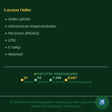
Layanan Online
→ SP4N-LAPOR!
→ Administrasi Kependudukan
→ Perizinan (PASAGI)
→ LPSE
→ E-Sakip
→ Webmail
STATISTIK PENGUNJUNG
31
54
1.349
8.047
●
●
●
●
Hari Ini
Kemarin
Bulan Ini
Total Pengunjung
© 2026 Pemerintah Kabupaten Tasikmalaya. Hak Cipta Dilindungi.
Diskominfo Kabupaten Tasikmalaya