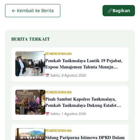
← Kembali ke Berita
Bagikan
BERITA TERKAIT
PEMERINTAHAN
Pemkab Tasikmalaya Lantik 19 Pejabat,
Expose Manajemen Talenta Menuju
Pengelolaan ASN Yang Profesional
Sabtu, 8 Agustus 2026
PEMERINTAHAN
Pisah Sambut Kapolres Tasikmalaya,
Pemkab Tasikmalaya Dukung Estafet
Kepemimpinan Yang Semakin Presisi
Sabtu, 1 Agustus 2026
PEMERINTAHAN
Sidang Paripurna Istimewa DPRD Dalam