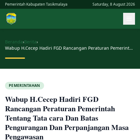
Skip
Pemerintah Kabupaten Tasikmalaya
Saturday, 8 August 2026
to
Buk
content
men
uta
Beranda
›
Berita
›
Wabup H.Cecep Hadiri FGD Rancangan Peraturan Pemerintah Tentang Tata cara Dan Batas Pengurangan Dan Perpanjangan Masa Pengawasan
PEMERINTAHAN
Wabup H.Cecep Hadiri FGD
Rancangan Peraturan Pemerintah
Tentang Tata cara Dan Batas
Pengurangan Dan Perpanjangan Masa
Pengawasan